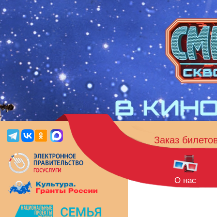
Заказ билето
О нас