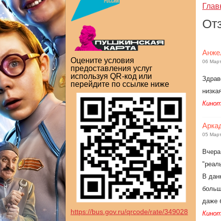
Глав
От
Анже
Оцените условия
06 Мар
предоставления услуг
используя QR-код или
Здрав
перейдите по ссылке ниже
низка
Кинот
Арка
05 Мар
Вчера
"реал
В дан
больш
даже 
https://bus.gov.ru/qrcode/rate/349028
Кинот