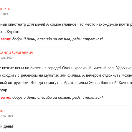
авета
т 2024
ный кинотеатр для меня! А самое главное что место нахождение почти 
х в Курске.
еатр:
добрый день, спасибо за отзыв, рады страться!
сандр Сергеевич
раль 2024
 низкие цены на билеты в городе! Очень красивый, чистый зал. Удобные,
 сходить с ребёнком на мультик или фильм. А вечером отдохнуть мож
вый сотрудники. Всегда помогут выбрать фильм.Экран большой. Качеств
туар.
еатр:
добрый день, спасибо за отзыв, рады страться!
ил
раль 2024
й день!