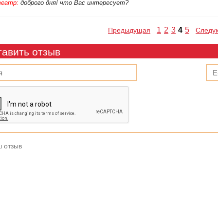
еатр:
д
оброго дня! что Вас интересует?
1
2
3
4
5
Предыдущая
Следу
тавить отзыв