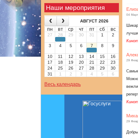
Наши мероприятия
Елиз
04 Мар
АВГУСТ 2026
Шикар
пн
вт
ср
чт
пт
сб
вс
лучши
27
28
29
30
31
1
2
Кинот
3
4
5
6
7
8
9
Алек
10
11
12
13
14
15
16
29 Фев
17
18
19
20
21
22
23
24
25
26
27
28
29
30
Самые
31
1
2
3
4
5
6
Можно
Весь календарь
вежли
репер
Кинот
Миха
29 Фев
Добры