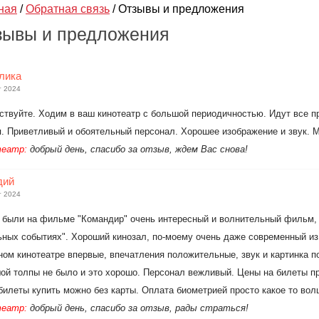
ная
/
Обратная связь
/
Отзывы и предложения
зывы и предложения
лика
т 2024
ствуйте. Ходим в ваш кинотеатр с большой периодичностью. Идут все 
я. Приветливый и обоятельный персонал. Хорошее изображение и звук. М
еатр:
добрый день, спасибо за отзыв, ждем Вас снова!
дий
т 2024
 были на фильме "Командир" очень интересный и волнительный фильм, 
ьных событиях". Хороший кинозал, по-моему очень даже современный из 
ном кинотеатре впервые, впечатления положительные, звук и картинка п
ой толпы не было и это хорошо. Персонал вежливый. Цены на билеты пр
билеты купить можно без карты. Оплата биометрией просто какое то во
еатр:
добрый день, спасибо за отзыв, рады страться!