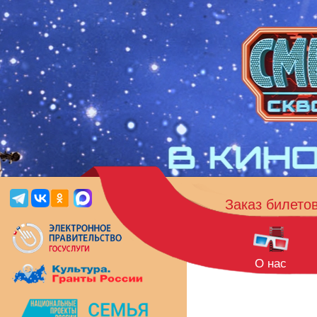
Заказ билето
О нас