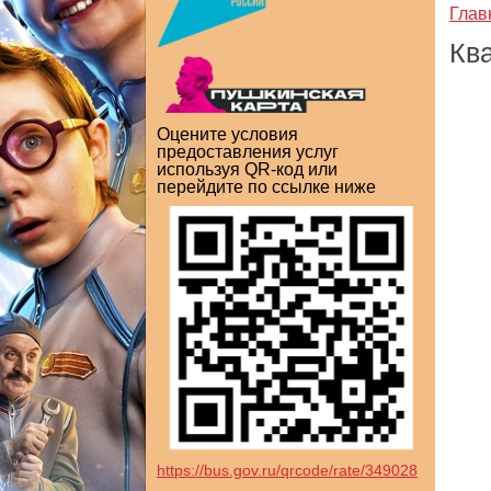
Глав
Кв
Оцените условия
предоставления услуг
используя QR-код или
перейдите по ссылке ниже
https://bus.gov.ru/qrcode/rate/349028