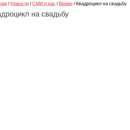
ная
/
Новости
/
СМИ о нас
/
Видео
/
Квадроцикл на свадьбу
адроцикл на свадьбу