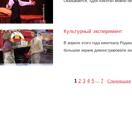
Оказывается, «Дон Кихота» можно не 
Культурный эксперимент
В апреле этого года кинотеатр Родин
большом экране демонстрировали зн
1
2
3
4
5
…
7
Следующая