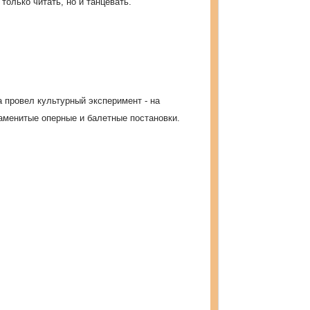
только читать, но и танцевать.
а провел культурный эксперимент - на
аменитые оперные и балетные постановки.