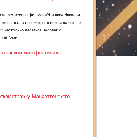
треча режиссера фильма «Экипаж» Николая
алось после просмотра новой киноленты о
их несколько десятков человек с
чной Азии.
хэтенском кинофестивале
ткометражку Манхэттенского