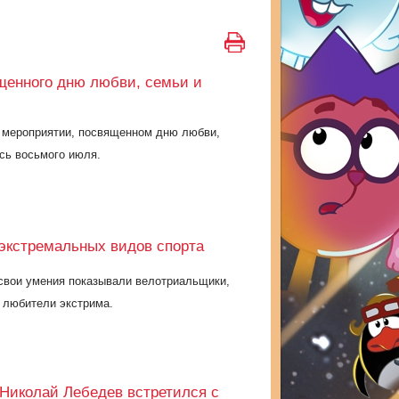
щенного дню любви, семьи и
 мероприятии, посвященном дню любви,
ось восьмого июля.
экстремальных видов спорта
свои умения показывали велотриальщики,
е любители экстрима.
Николай Лебедев встретился с