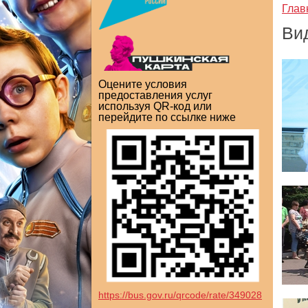
Глав
Ви
Оцените условия
предоставления услуг
используя QR-код или
перейдите по ссылке ниже
https://bus.gov.ru/qrcode/rate/349028