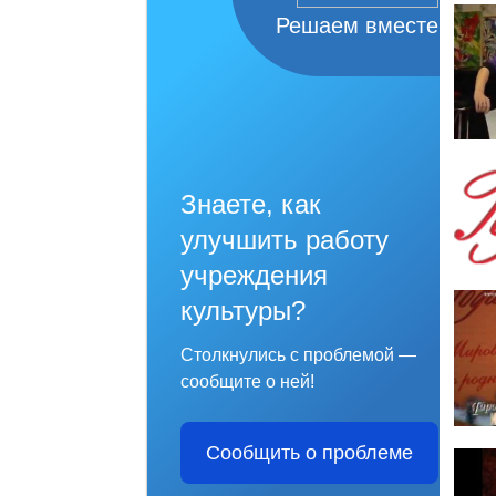
Решаем вместе
Знаете, как
улучшить работу
учреждения
культуры?
Столкнулись с проблемой —
сообщите о ней!
Сообщить о проблеме