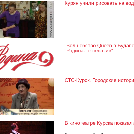
Курян учили рисовать на во
"Волшебство Queen в Будапе
"Родина- эксклюзив"
СТС-Курск. Городские истории
В кинотеатре Курска показал