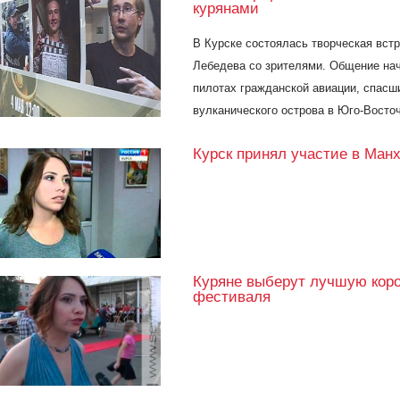
курянами
В Курске состоялась творческая вс
Лебедева со зрителями. Общение нач
пилотах гражданской авиации, спасш
вулканического острова в Юго-Восто
Курск принял участие в Ман
Куряне выберут лучшую коро
фестиваля