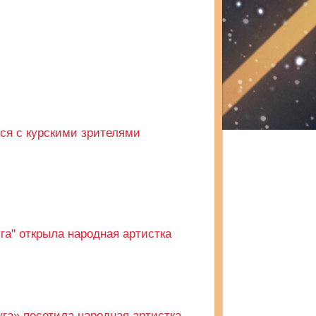
лся с курскими зрителями
га" открыла народная артистка
га» посетила народная артистка