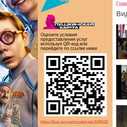
Глав
Ви
Оцените условия
предоставления услуг
используя QR-код или
перейдите по ссылке ниже
https://bus.gov.ru/qrcode/rate/349028