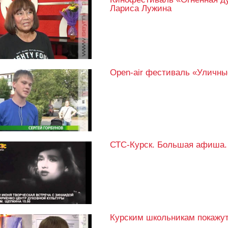
Лариса Лужина
Open-air фестиваль «Уличны
СТС-Курск. Большая афиша. 
Курским школьникам покаж