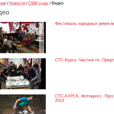
ная
/
Новости
/
СМИ о нас
/
Видео
део
Фестиваль народных ремесел
СТС-Курск. Частности. Предп
СТС-КУРСК. Фотокросс. Прог
2013