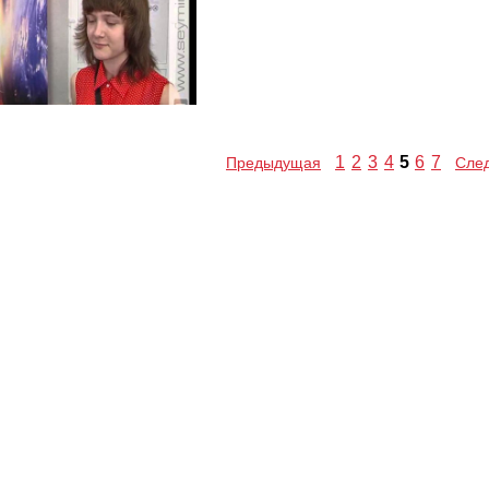
1
2
3
4
5
6
7
Предыдущая
Сле