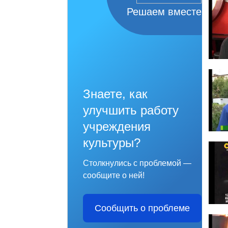
Решаем вместе
Знаете, как
улучшить работу
учреждения
культуры?
Столкнулись с проблемой —
сообщите о ней!
Сообщить о проблеме