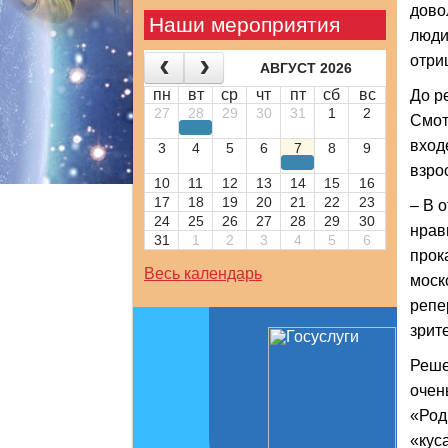
дово
Наши мероприятия
люди
отри
АВГУСТ 2026
пн
вт
ср
чт
пт
сб
вс
До р
27
28
29
30
31
1
2
Смот
вход
3
4
5
6
7
8
9
взро
10
11
12
13
14
15
16
17
18
19
20
21
22
23
– В 
24
25
26
27
28
29
30
нрав
31
1
2
3
4
5
6
прок
Весь календарь
моск
репе
зрит
Реше
очен
«Род
«кус