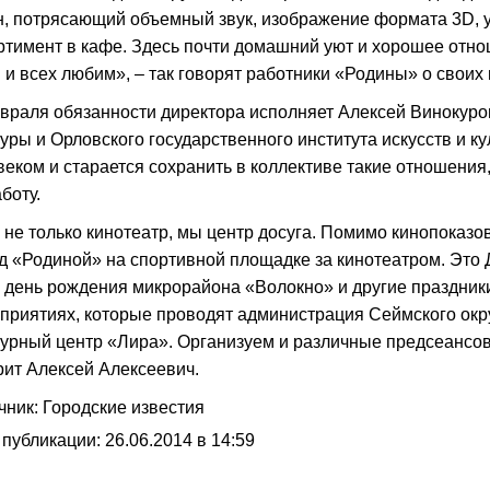
н, потрясающий объемный звук, изображение формата 3D, 
ртимент в кафе. Здесь почти домашний уют и хорошее отн
 и всех любим», – так говорят работники «Родины» о своих 
враля обязанности директора исполняет Алексей Винокуров
туры и Орловского государственного института искусств и 
веком и старается сохранить в коллективе такие отношени
боту.
 не только кинотеатр, мы центр досуга. Помимо кинопоказ
д «Родиной» на спортивной площадке за кинотеатром. Это 
, день рождения микрорайона «Волокно» и другие праздники
приятиях, которые проводят администрация Сеймского окру
турный центр «Лира». Организуем и различные предсеансо
рит Алексей Алексеевич.
чник: Городские известия
 публикации: 26.06.2014 в 14:59