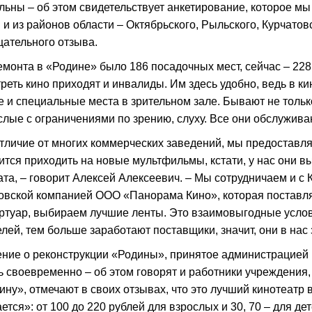
льны – об этом свидетельствует анкетирование, которое м
 и из районов области – Октябрьского, Рыльского, Курчатовс
цательного отзыва.
емонта в «Родине» было 186 посадочных мест, сейчас – 228
реть кино приходят и инвалиды. Им здесь удобно, ведь в к
е и специальные места в зрительном зале. Бывают не тольк
слые с ограничениями по зрению, слуху. Все они обслужива
отличие от многих коммерческих заведений, мы предоставл
ится приходить на новые мультфильмы, кстати, у нас они в
ата, – говорит Алексей Алексеевич. – Мы сотрудничаем и с
овской компанией ООО «Панорама Кино», которая поставл
ртуар, выбираем лучшие ленты. Это взаимовыгодные усло
елей, тем больше заработают поставщики, значит, они в нас
ние о реконструкции «Родины», принятое администрацией 
ь своевременно – об этом говорят и работники учреждения, и
ину», отмечают в своих отзывах, что это лучший кинотеатр 
ается»: от 100 до 220 рублей для взрослых и 30, 70 – для д