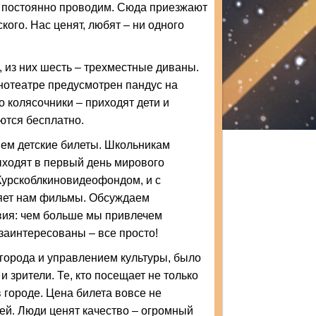
ы постоянно проводим. Сюда приезжают
кого. Нас ценят, любят – ни одного
, из них шесть – трехместные диваны.
инотеатре предусмотрен пандус на
о колясочники – приходят дети и
ются бесплатно.
яем детские билеты. Школьникам
ыходят в первый день мирового
 Курскоблкиновидеофондом, и с
яет нам фильмы. Обсуждаем
вия: чем больше мы привлечем
 заинтересованы – все просто!
города и управлением культуры, было
 зрители. Те, кто посещает не только
в городе. Цена билета вовсе не
етей. Люди ценят качество – огромный