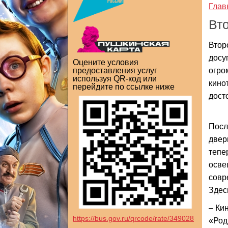
Глав
Вт
Втор
досу
Оцените условия
огро
предоставления услуг
используя QR-код или
кино
перейдите по ссылке ниже
дост
Посл
двер
тепе
осве
совр
Здес
– Ки
https://bus.gov.ru/qrcode/rate/349028
«Род