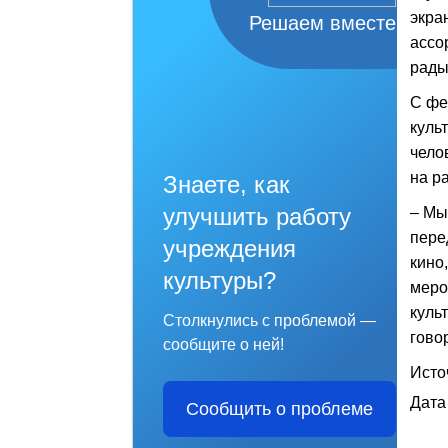
экра
Решаем вместе
ассо
рады
С фе
куль
чело
на ра
Знаете, как
улучшить работу
– Мы
пере
учреждения
кино
культуры?
меро
куль
Столкнулись с проблемой —
гово
сообщите о ней!
Исто
Дата
Сообщить о проблеме