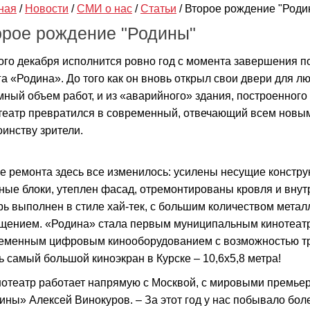
ная
/
Новости
/
СМИ о нас
/
Статьи
/
Второе рождение "Роди
орое рождение "Родины"
ого декабря исполнится ровно год с момента завершения 
га «Родина». До того как он вновь открыл свои двери для л
мный объем работ, и из «аварийного» здания, построенного 
театр превратился в современный, отвечающий всем новым
оинству зрители.
е ремонта здесь все изменилось: усилены несущие констру
ные блоки, утеплен фасад, отремонтированы кровля и вну
рь выполнен в стиле хай-тек, с большим количеством метал
щением. «Родина» стала первым муниципальным кинотеатр
еменным цифровым кинооборудованием с возможностью тр
ь самый большой киноэкран в Курске – 10,6х5,8 метра!
нотеатр работает напрямую с Москвой, с мировыми премьера
ины» Алексей Винокуров. – За этот год у нас побывало боле