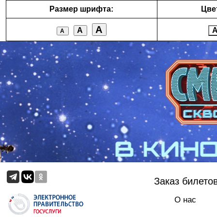
Размер шрифта:
Цве
А
А
А
Заказ билето
О нас