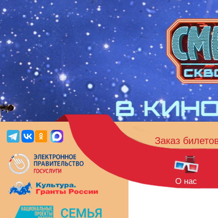
Заказ билето
О нас