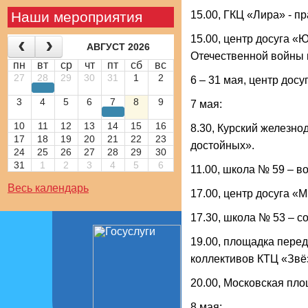
Наши мероприятия
15.00, ГКЦ «Лира» - п
15.00, центр досуга «
АВГУСТ 2026
Отечественной войны н
пн
вт
ср
чт
пт
сб
вс
27
28
29
30
31
1
2
6 – 31 мая, центр дос
3
4
5
6
7
8
9
7 мая:
10
11
12
13
14
15
16
8.30, Курский железн
17
18
19
20
21
22
23
достойных».
24
25
26
27
28
29
30
31
1
2
3
4
5
6
11.00, школа № 59 – 
Весь календарь
17.00, центр досуга «
17.30, школа № 53 – с
19.00, площадка перед
коллективов КТЦ «Звё
20.00, Московская пл
8 мая: