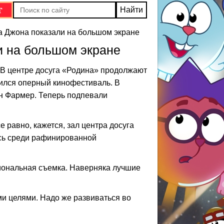
а Джона показали на большом экране
и на большом экране
 В центре досуга «Родина» продолжают
шился оперный кинофестиваль. В
н Фармер. Теперь подпевали
 равно, кажется, зал центра досуга
ись среди рафинированной
иональная съемка. Наверняка лучшие
и целями. Надо же развиваться во