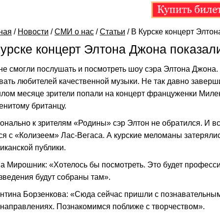
ная
/
Новости
/
СМИ о нас
/
Статьи
/
В Курске концерт Элтон
Курске концерт Элтона Джона показал
не смогли послушать и посмотреть шоу сэра Элтона Джона.
вать любителей качественной музыки. Не так давно завер
лом месяце зрители попали на концерт француженки Миле
енитому британцу.
онально к зрителям «Родины» сэр Элтон не обратился. И все
ся с «Колизеем» Лас-Вегаса. А курские меломаны затерял
иканской публики.
а Мирошник: «Хотелось бы посмотреть. Это будет професс
зведения будут собраны там».
нтина Борзенкова: «Сюда сейчас пришли с познавательным
 направлениях. Познакомимся поближе с творчеством».