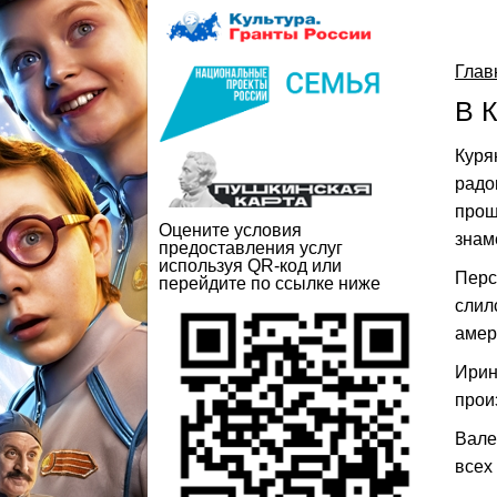
Глав
В 
Куря
радо
прош
Оцените условия
знам
предоставления услуг
используя QR-код или
Перс
перейдите по ссылке ниже
слил
амер
Ирин
прои
Вале
всех