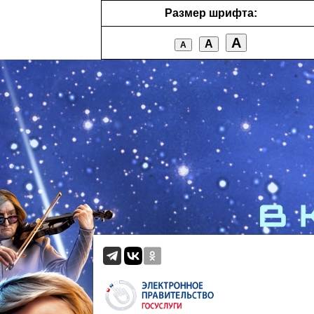
Размер шрифта:
А
А
А