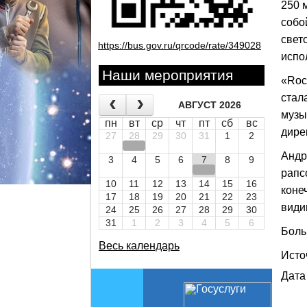
250 
собо
свет
https://bus.gov.ru/qrcode/rate/349028
испо
Наши мероприятия
«Roc
стал
АВГУСТ 2026
музы
пн
вт
ср
чт
пт
сб
вс
дире
27
28
29
30
31
1
2
Андр
3
4
5
6
7
8
9
рапс
10
11
12
13
14
15
16
коне
17
18
19
20
21
22
23
види
24
25
26
27
28
29
30
31
1
2
3
4
5
6
Боль
Весь календарь
Исто
Дата