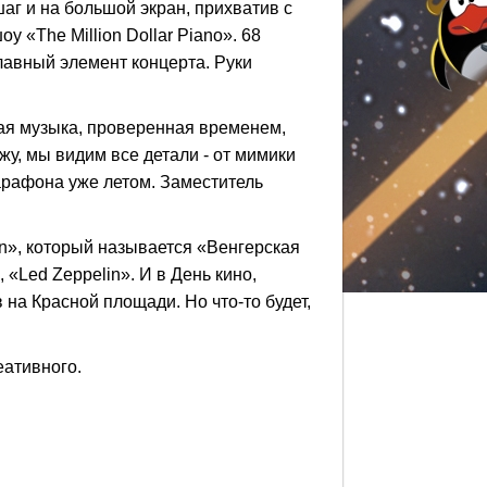
шаг и на большой экран, прихватив с
у «The Million Dollar Piano». 68
лавный элемент концерта. Руки
енная музыка, проверенная временем,
у, мы видим все детали - от мимики
рафона уже летом. Заместитель
», который называется «Венгерская
 «Led Zeppelin». И в День кино,
на Красной площади. Но что-то будет,
еативного.