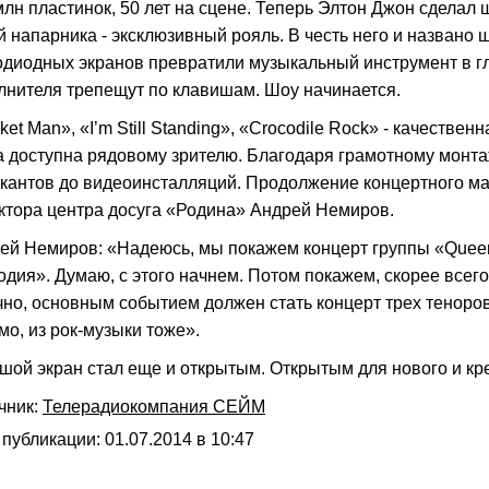
млн пластинок, 50 лет на сцене. Теперь Элтон Джон сделал 
й напарника - эксклюзивный рояль. В честь него и названо шо
одиодных экранов превратили музыкальный инструмент в г
лнителя трепещут по клавишам. Шоу начинается.
ket Man», «I’m Still Standing», «Crocodile Rock» - качеств
а доступна рядовому зрителю. Благодаря грамотному монтаж
кантов до видеоинсталляций. Продолжение концертного ма
ктора центра досуга «Родина» Андрей Немиров.
ей Немиров: «Надеюсь, мы покажем концерт группы «Queen
одия». Думаю, с этого начнем. Потом покажем, скорее всего,
чно, основным событием должен стать концерт трех теноров 
мо, из рок-музыки тоже».
шой экран стал еще и открытым. Открытым для нового и кр
чник:
Телерадиокомпания СЕЙМ
 публикации: 01.07.2014 в 10:47