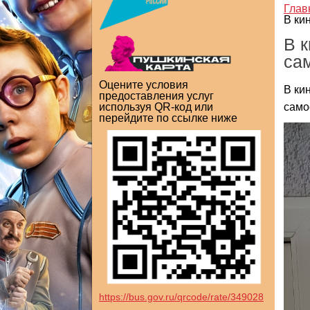
Глав
В ки
В 
са
Оцените условия
В ки
предоставления услуг
само
используя QR-код или
перейдите по ссылке ниже
https://bus.gov.ru/qrcode/rate/349028