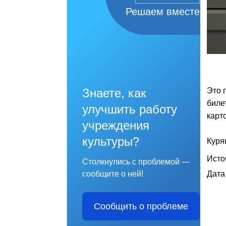
Решаем вместе
Знаете, как
Это 
биле
улучшить работу
карт
учреждения
культуры?
Куря
Исто
Столкнулись с проблемой —
сообщите о ней!
Дата
Сообщить о проблеме