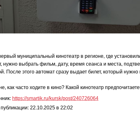
первый муниципальный кинотеатр в регионе, где установил
т, нужно выбрать фильм, дату, время сеанса и места, подтве
ой. После этого автомат сразу выдает билет, который нужно 
не, как часто ходите в кино? Какой кинотеатр предпочитает
чник:
https://smartik.ru/kursk/post/240726064
 публикации: 22.10.2025 в 22:02