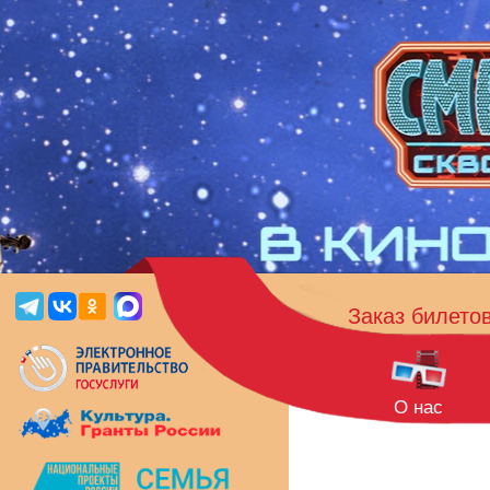
Заказ билето
О нас