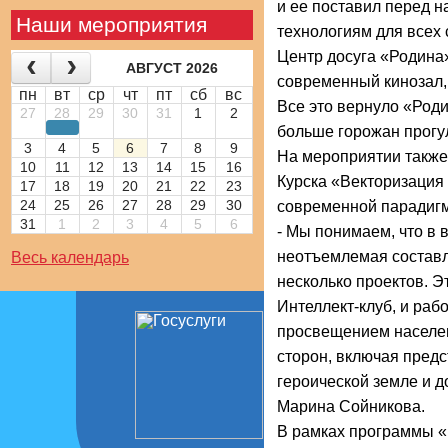
и ее поставил перед 
Наши мероприятия
технологиям для всех
Центр досуга «Родина
АВГУСТ 2026
современный кинозал, 
пн
вт
ср
чт
пт
сб
вс
Все это вернуло «Род
27
28
29
30
31
1
2
больше горожан прогу
3
4
5
6
7
8
9
На мероприятии также
10
11
12
13
14
15
16
Курска «Векторизация 
17
18
19
20
21
22
23
24
25
26
27
28
29
30
современной парадиг
31
1
2
3
4
5
6
- Мы понимаем, что в
неотъемлемая составл
Весь календарь
несколько проектов. Э
Интеллект-клуб, и раб
просвещением населен
сторон, включая предс
героической земле и д
Марина Сойникова.
В рамках программы «