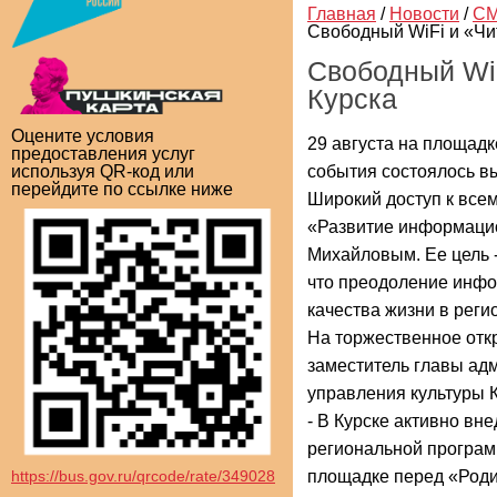
Главная
/
Новости
/
СМ
Свободный WiFi и «Чи
Свободный Wi
Курска
Оцените условия
29 августа на площадк
предоставления услуг
события состоялось в
используя QR-код или
перейдите по ссылке ниже
Широкий доступ к все
«Развитие информацио
Михайловым. Ее цель -
что преодоление инф
качества жизни в реги
На торжественное отк
заместитель главы ад
управления культуры 
- В Курске активно вн
региональной програм
https://bus.gov.ru/qrcode/rate/349028
площадке перед «Родин