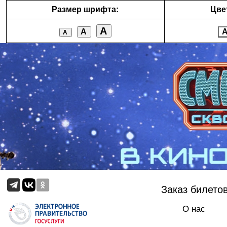
Размер шрифта:
Цве
А
А
А
Заказ билето
О нас