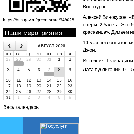
Винокуров.
Алексей Винокуров: «В
https://bus.gov.ru/qrcode/rate/349028
оперы, 2 балета. Это б
Наши мероприятия
красавица». Думаем на
14 мая поклонников ки
АВГУСТ 2026
Джон.
пн
вт
ср
чт
пт
сб
вс
27
28
29
30
31
1
2
Источник:
Телерадиок
Дата публикации: 01.07
3
4
5
6
7
8
9
10
11
12
13
14
15
16
17
18
19
20
21
22
23
24
25
26
27
28
29
30
31
1
2
3
4
5
6
Весь календарь