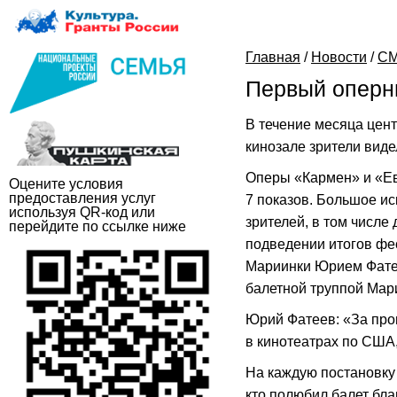
Главная
/
Новости
/
СМ
Первый оперн
В течение месяца цент
кинозале зрители виде
Оперы «Кармен» и «Ев
Оцените условия
предоставления услуг
7 показов. Большое ис
используя QR-код или
зрителей, в том числе
перейдите по ссылке ниже
подведении итогов фе
Мариинки Юрием Фатее
балетной труппой Мар
Юрий Фатеев: «За про
в кинотеатрах по США
На каждую постановку 
кто полюбил балет бла