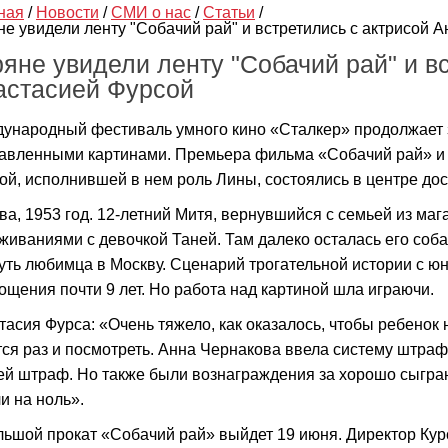
ная
/
Новости
/
СМИ о нас
/
Статьи
/
не увидели ленту "Собачий рай" и встретились с актрисой 
яне увидели ленту "Собачий рай" и в
астасией Фурсой
ународный фестиваль умного кино «Сталкер» продолжает з
авленными картинами. Премьера фильма «Собачий рай» и 
ой, исполнившей в нем роль Лины, состоялись в центре дос
ва, 1953 год. 12-летний Митя, вернувшийся с семьей из маг
живаниями с девочкой Таней. Там далеко осталась его соба
уть любимца в Москву. Сценарий трогательной истории с ю
ощения почти 9 лет. Но работа над картиной шла играючи.
тасия Фурса: «Очень тяжело, как оказалось, чтобы ребенок 
тся раз и посмотреть. Анна Чернакова ввела систему штраф
ей штраф. Но также были вознаграждения за хорошо сыгран
и на ноль».
льшой прокат «Собачий рай» выйдет 19 июня. Директор Ку