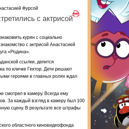
Анастасией Фурсой
стретились с актрисой
накомить курян с социально
знакомство с актрисой Анастасией
уга «Родина».
аданской ссылки, делится
ка по кличке Гектор. Дети решают
ными героями в главных ролях ждал
не смотрел в камеру. Всегда ему
ов. За каждый взгляд в камеру был 100
ную сцену. В результате все штрафы
рского областного киновидеофонда