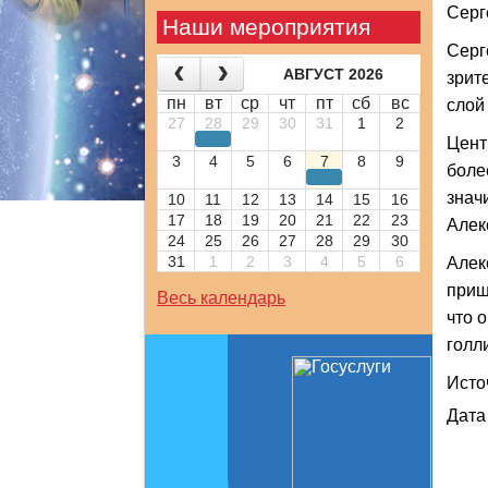
Серг
Наши мероприятия
Серг
АВГУСТ 2026
зрит
пн
вт
ср
чт
пт
сб
вс
слой
27
28
29
30
31
1
2
Цент
3
4
5
6
7
8
9
боле
знач
10
11
12
13
14
15
16
17
18
19
20
21
22
23
Алек
24
25
26
27
28
29
30
31
1
2
3
4
5
6
Алек
приш
Весь календарь
что 
голл
Исто
Дата