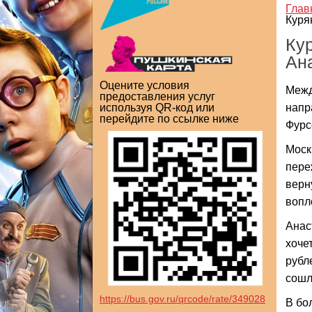
Глав
Куря
Кур
Ан
Оцените условия
Межд
предоставления услуг
напр
используя QR-код или
перейдите по ссылке ниже
Фурс
Моск
пере
верн
вопл
Анас
хоче
рубл
сошл
https://bus.gov.ru/qrcode/rate/349028
В бо