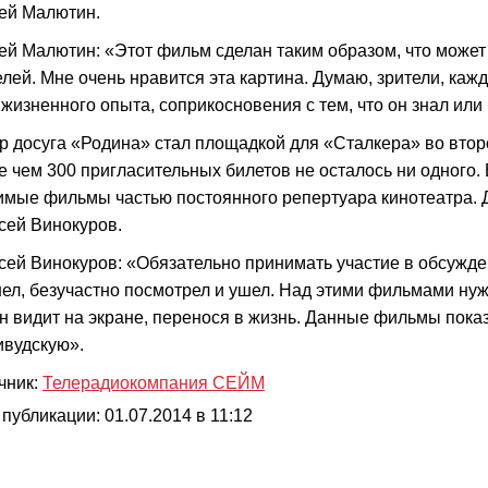
ей Малютин.
ей Малютин: «Этот фильм сделан таким образом, что может
елей. Мне очень нравится эта картина. Думаю, зрители, ка
 жизненного опыта, соприкосновения с тем, что он знал или 
р досуга «Родина» стал площадкой для «Сталкера» во второ
е чем 300 пригласительных билетов не осталось ни одного.
имые фильмы частью постоянного репертуара кинотеатра. 
сей Винокуров.
сей Винокуров: «Обязательно принимать участие в обсужде
ел, безучастно посмотрел и ушел. Над этими фильмами нужн
он видит на экране, перенося в жизнь. Данные фильмы пок
ивудскую».
чник:
Телерадиокомпания СЕЙМ
 публикации: 01.07.2014 в 11:12