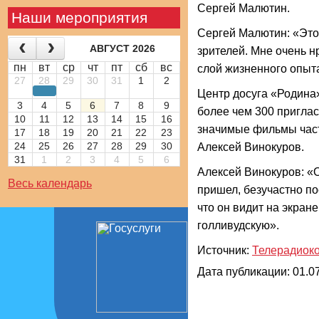
Сергей Малютин.
Наши мероприятия
Сергей Малютин: «Это
АВГУСТ 2026
зрителей. Мне очень н
пн
вт
ср
чт
пт
сб
вс
слой жизненного опыта
27
28
29
30
31
1
2
Центр досуга «Родина»
3
4
5
6
7
8
9
более чем 300 приглас
10
11
12
13
14
15
16
значимые фильмы част
17
18
19
20
21
22
23
24
25
26
27
28
29
30
Алексей Винокуров.
31
1
2
3
4
5
6
Алексей Винокуров: «
Весь календарь
пришел, безучастно по
что он видит на экра
голливудскую».
Источник:
Телерадиок
Дата публикации: 01.07