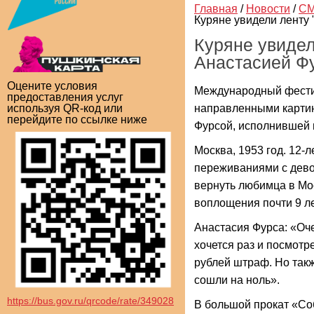
Главная
/
Новости
/
СМ
Куряне увидели ленту 
Куряне увидел
Анастасией Ф
Оцените условия
Международный фестив
предоставления услуг
направленными картин
используя QR-код или
перейдите по ссылке ниже
Фурсой, исполнившей в
Москва, 1953 год. 12-
переживаниями с девоч
вернуть любимца в Мо
воплощения почти 9 ле
Анастасия Фурса: «Оче
хочется раз и посмотр
рублей штраф. Но так
сошли на ноль».
https://bus.gov.ru/qrcode/rate/349028
В большой прокат «Со