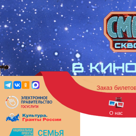
Заказ билето
О нас