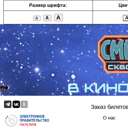
Размер шрифта:
Цве
А
А
А
Заказ билето
О нас