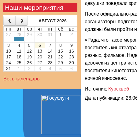
девушки поведали зрит
Наши мероприятия
После официально-разв
АВГУСТ 2026
организаторы подгото
пн
вт
ср
чт
пт
сб
вс
должны были пройти н
27
28
29
30
31
1
2
«Рада, что такое меро
3
4
5
6
7
8
9
посетитель кинотеатра
10
11
12
13
14
15
16
разных, фильмов. Наде
17
18
19
20
21
22
23
24
25
26
27
28
29
30
девочек из центра ист
31
1
2
3
4
5
6
посетители кинотеатр
ночной киносеанс.
Весь календарь
Источник:
Курсквеб
Дата публикации: 26.06