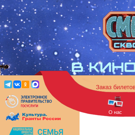
Заказ билето
О нас