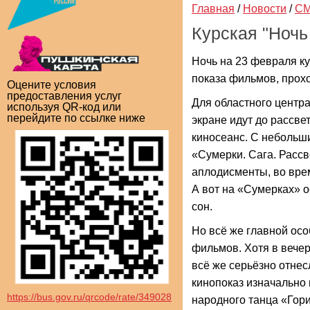
Главная
/
Новости
/
СМ
Курская "Ночь
Ночь на 23 февраля ку
показа фильмов, прохо
Оцените условия
предоставления услуг
Для областного центр
используя QR-код или
перейдите по ссылке ниже
экране идут до рассве
киносеанс. С небольш
«Сумерки. Сага. Рассв
аплодисменты, во вре
А вот на «Сумерках» о
сон.
Но всё же главной ос
фильмов. Хотя в вечер
всё же серьёзно отнес
кинопоказ изначально 
https://bus.gov.ru/qrcode/rate/349028
народного танца «Гори