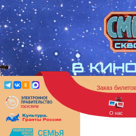
Заказ билето
О нас