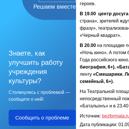
героев.
Решаем вместе
В 19.00 центр досуг
страна», зрителей жд
фразу», театрализова
«Черный квадрат».
В 20.00
на площадке п
Знаете, как
«Ночь кино». А потом 
Года российского кин
улучшить работу
биография, 6+), «Ба
учреждения
ленту
«Смешарики. Л
культуры?
семейный, 6+).
На Театральной площад
Столкнулись с проблемой —
непосредственный пока
сообщите о ней!
«Батальонъ» и в 23.40
Источник:
bezformata.r
Сообщить о проблеме
Дата публикации: 01.09