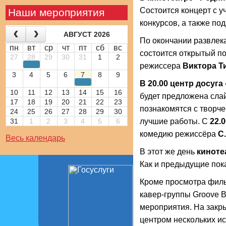
Состоится концерт с у
Наши мероприятия
конкурсов, а также под
АВГУСТ 2026
По окончании развлек
пн
вт
ср
чт
пт
сб
вс
состоится открытый по
27
28
29
30
31
1
2
режиссера
Виктора Т
3
4
5
6
7
8
9
В 20.00 центр досуг
10
11
12
13
14
15
16
будет предложена слай
17
18
19
20
21
22
23
познакомятся с творч
24
25
26
27
28
29
30
31
1
2
3
4
5
6
лучшие работы. С
22.
комедию режиссёра
С
Весь календарь
В этот же день
киноте
Как и предыдущие пок
Кроме просмотра филь
кавер-группы Groove 
мероприятия. На закр
центром нескольких ис