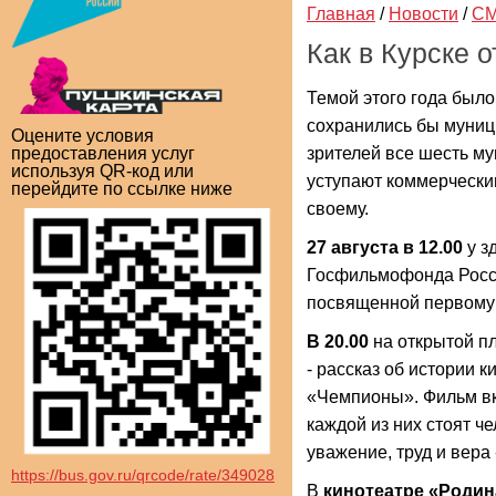
Главная
/
Новости
/
СМ
Как в Курске 
Темой этого года было
сохранились бы муници
Оцените условия
зрителей все шесть м
предоставления услуг
используя QR-код или
уступают коммерческим
перейдите по ссылке ниже
своему.
27 августа в 12.00
у з
Госфильмофонда Росси
посвященной первому 
В 20.00
на открытой 
- рассказ об истории 
«Чемпионы». Фильм вк
каждой из них стоят ч
уважение, труд и вера -
https://bus.gov.ru/qrcode/rate/349028
В
кинотеатре «Роди