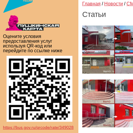
Главная
/
Новости
/
СМ
Статьи
Оцените условия
предоставления услуг
используя QR-код или
перейдите по ссылке ниже
https://bus.gov.ru/qrcode/rate/349028