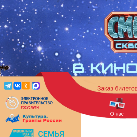
Заказ билето
О нас