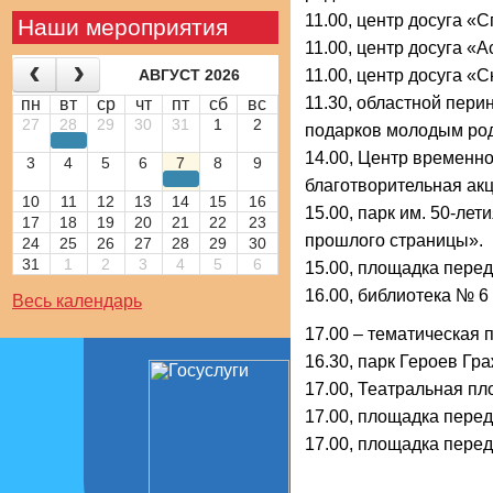
11.00,
центр досуга «Сп
Наши мероприятия
11.00,
центр досуга «А
АВГУСТ 2026
11.00,
центр досуга «С
11.30,
областной перин
пн
вт
ср
чт
пт
сб
вс
27
28
29
30
31
1
2
подарков молодым ро
14.00,
Центр временно
3
4
5
6
7
8
9
благотворительная акц
10
11
12
13
14
15
16
15.00,
парк им. 50-лет
17
18
19
20
21
22
23
прошлого страницы».
24
25
26
27
28
29
30
31
1
2
3
4
5
6
15.00
, площадка перед
16.00,
библиотека № 6 
Весь календарь
17.00
– тематическая 
16.30,
парк Героев Гра
17.00,
Театральная пл
17.00,
площадка перед
17.00,
площадка перед 