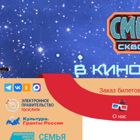
Заказ билето
О нас