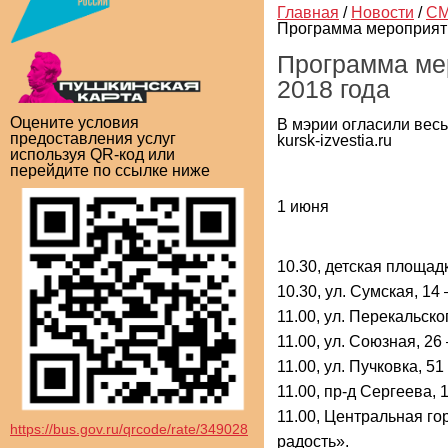
Главная
/
Новости
/
СМ
Программа мероприяти
Программа мер
2018 года
Оцените условия
В мэрии огласили вес
предоставления услуг
kursk-izvestia.ru
используя QR-код или
перейдите по ссылке ниже
1 июня
10.30,
детская площадк
10.30
, ул. Сумская, 14
11.00,
ул. Перекальског
11.00,
ул. Союзная, 26
11.00,
ул. Пучковка, 5
11.00,
пр-д Сергеева, 1
11.00,
Центральная гор
https://bus.gov.ru/qrcode/rate/349028
радость».