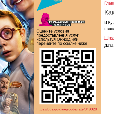
Глав
Как
В Ку
начн
Оцените условия
предоставления услуг
https
используя QR-код или
перейдите по ссылке ниже
Дата
https://bus.gov.ru/qrcode/rate/349028