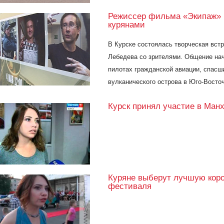
Режиссер фильма «Экипаж» 
курянами
В Курске состоялась творческая вс
Лебедева со зрителями. Общение нач
пилотах гражданской авиации, спасш
вулканического острова в Юго-Восто
Курск принял участие в Ман
Куряне выберут лучшую коро
фестиваля