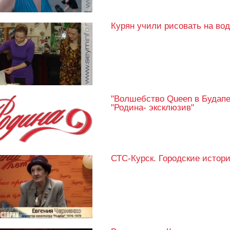
Курян учили рисовать на во
"Волшебство Queen в Будапе
"Родина- эксклюзив"
СТС-Курск. Городские истории