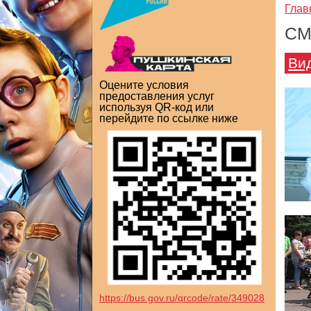
Глав
СМ
Ви
Оцените условия
предоставления услуг
используя QR-код или
перейдите по ссылке ниже
https://bus.gov.ru/qrcode/rate/349028