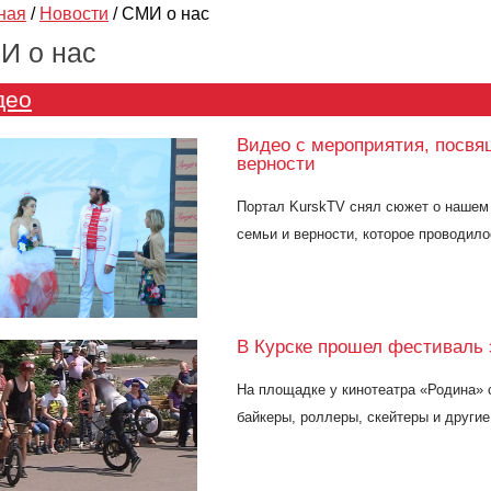
ная
/
Новости
/
СМИ о нас
И о нас
део
Видео с мероприятия, посвя
верности
Портал KurskTV снял сюжет о нашем
семьи и верности, которое проводил
В Курске прошел фестиваль 
На площадке у кинотеатра «Родина» 
байкеры, роллеры, скейтеры и други