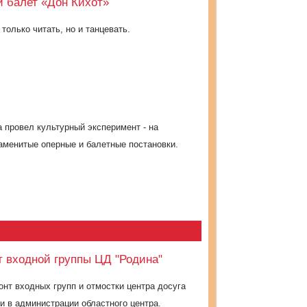
и балет «Дон Кихот»
только читать, но и танцевать.
а провел культурный эксперимент - на
аменитые оперные и балетные постановки.
т входной группы ЦД "Родина"
нт входных групп и отмостки центра досуга
 в администрации областного центра.