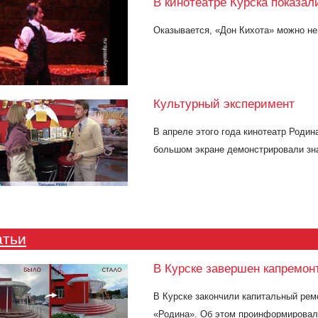
В кинотеатре Курска показал
Оказывается, «Дон Кихота» можно не 
Культурный эксперимент
В апреле этого года кинотеатр Родин
большом экране демонстрировали зн
атьи
В Курске завершен капремон
В Курске закончили капитальный ремо
«Родина». Об этом проинформировали