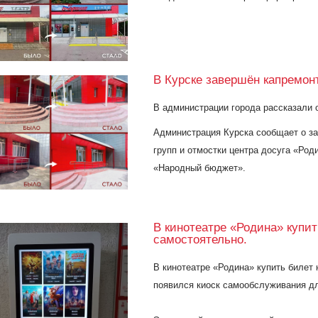
В Курске завершён капремон
В администрации города рассказали 
Администрация Курска сообщает о з
групп и отмостки центра досуга «Род
«Народный бюджет».
В кинотеатре «Родина» купит
самостоятельно.
В кинотеатре «Родина» купить билет 
появился киоск самообслуживания дл