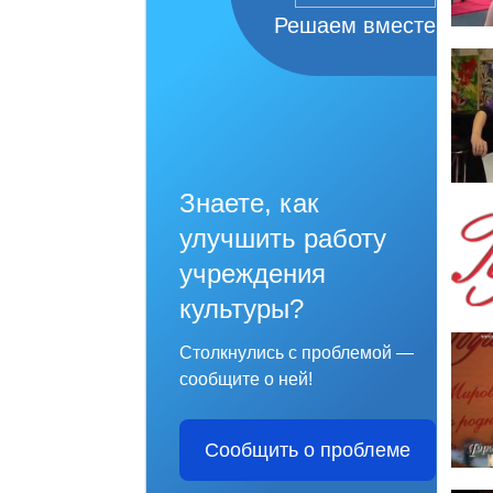
Решаем вместе
Знаете, как
улучшить работу
учреждения
культуры?
Столкнулись с проблемой —
сообщите о ней!
Сообщить о проблеме