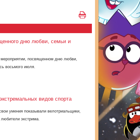
щенного дню любви, семьи и
 мероприятии, посвященном дню любви,
ось восьмого июля.
экстремальных видов спорта
свои умения показывали велотриальщики,
е любители экстрима.