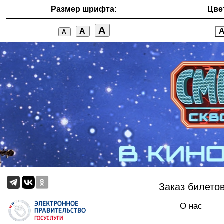
Размер шрифта:
Цве
А
А
А
Заказ билето
О нас