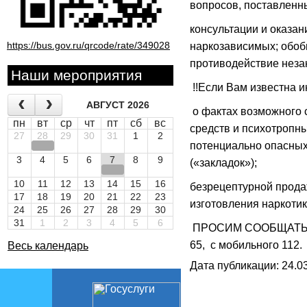
вопросов, поставленн
консультации и оказа
https://bus.gov.ru/qrcode/rate/349028
наркозависимых; обоб
противодействие неза
Наши мероприятия
!!Если Вам известна 
АВГУСТ 2026
о фактах возможного 
пн
вт
ср
чт
пт
сб
вс
средств и психотропны
27
28
29
30
31
1
2
потенциально опасных
3
4
5
6
7
8
9
(«закладок»);
10
11
12
13
14
15
16
безрецептурной прода
17
18
19
20
21
22
23
изготовления наркотик
24
25
26
27
28
29
30
31
1
2
3
4
5
6
ПРОСИМ СООБЩАТЬ по 
65, с мобильного 112.
Весь календарь
Дата публикации: 24.03