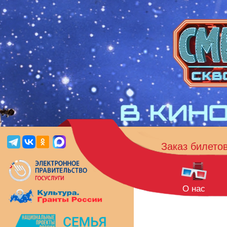
Заказ билето
О нас