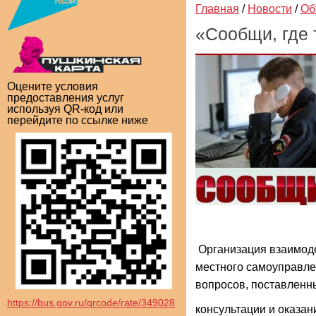
Главная
/
Новости
/
Об
«Сообщи, где 
Оцените условия
предоставления услуг
используя QR-код или
перейдите по ссылке ниже
Организация взаимоде
местного самоуправл
вопросов, поставленн
https://bus.gov.ru/qrcode/rate/349028
консультации и оказа