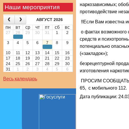
наркозависимых; обоб
Наши мероприятия
противодействие неза
АВГУСТ 2026
!!Если Вам известна 
пн
вт
ср
чт
пт
сб
вс
о фактах возможного 
27
28
29
30
31
1
2
средств и психотропны
3
4
5
6
7
8
9
потенциально опасных
10
11
12
13
14
15
16
(«закладок»);
17
18
19
20
21
22
23
безрецептурной прода
24
25
26
27
28
29
30
31
1
2
3
4
5
6
изготовления наркотик
Весь календарь
ПРОСИМ СООБЩАТЬ по 
65, с мобильного 112.
Дата публикации: 24.03