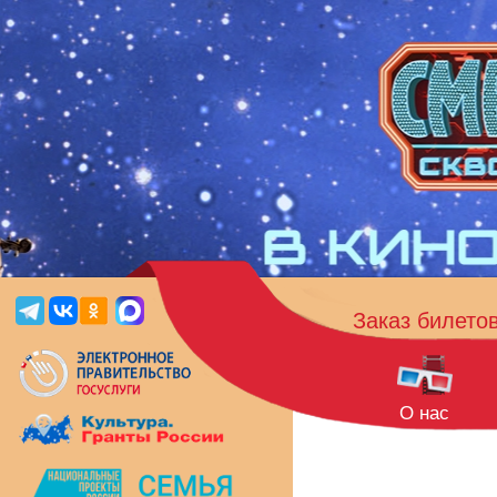
Заказ билето
О нас