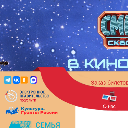
Заказ билето
О нас