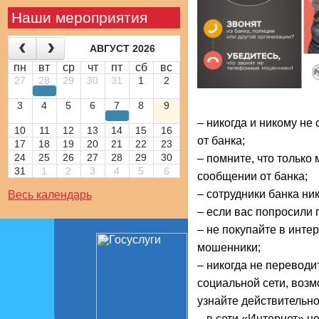
Наши мероприятия
АВГУСТ 2026
пн
вт
ср
чт
пт
сб
вс
27
28
29
30
31
1
2
3
4
5
6
7
8
9
– никогда и никому не
10
11
12
13
14
15
16
от банка;
17
18
19
20
21
22
23
24
25
26
27
28
29
30
– помните, что тольк
31
1
2
3
4
5
6
сообщении от банка;
– сотрудники банка ни
Весь календарь
– если вас попросили 
– не покупайте в инте
мошенники;
– никогда не переводи
социальной сети, возм
узнайте действительно 
– в сети «Интернет» н