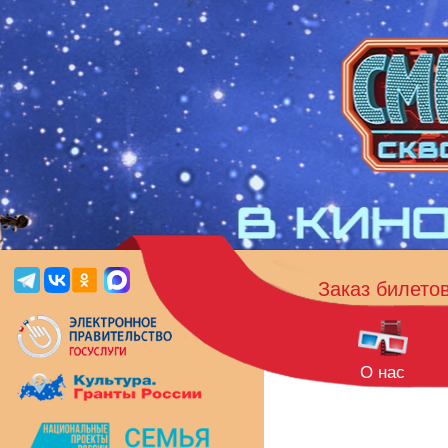
Заказ билето
О нас