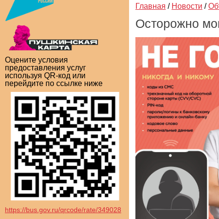
Главная
/
Новости
/
Об
Осторожно мо
Оцените условия
предоставления услуг
используя QR-код или
перейдите по ссылке ниже
https://bus.gov.ru/qrcode/rate/349028