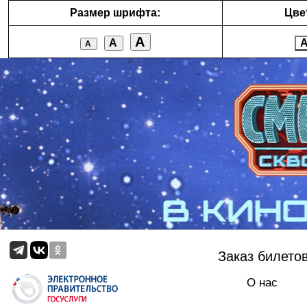
Размер шрифта:
Цве
А
А
А
Заказ билето
О нас