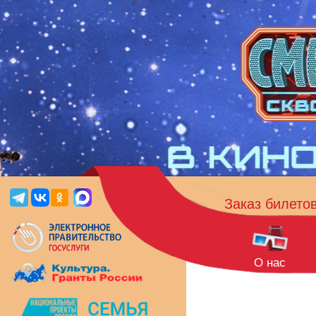
Заказ билето
О нас