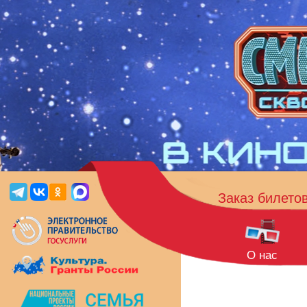
Заказ билето
О нас