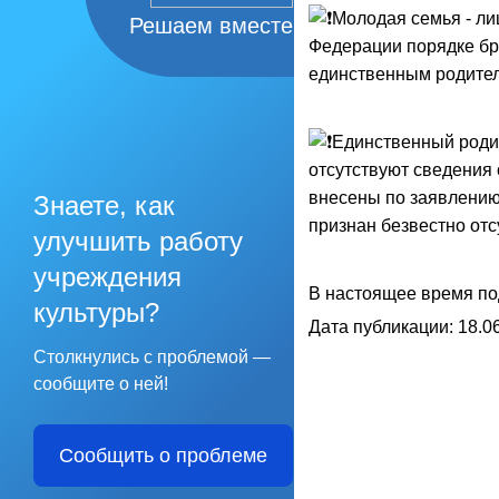
Молодая семья - ли
Решаем вместе
Федерации порядке бр
единственным родителе
Единственный родит
отсутствуют сведения 
внесены по заявлению 
Знаете, как
признан безвестно от
улучшить работу
учреждения
В настоящее время по
культуры?
Дата публикации: 18.06
Столкнулись с проблемой —
сообщите о ней!
Сообщить о проблеме