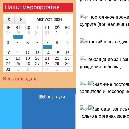
Наши мероприятия
постоянное прожив
АВГУСТ 2026
супруга (при наличии)
пн
вт
ср
чт
пт
сб
вс
27
28
29
30
31
1
2
третий и последую
3
4
5
6
7
8
9
10
11
12
13
14
15
16
17
18
19
20
21
22
23
обращение за наз
24
25
26
27
28
29
30
рождения ребенка;
31
1
2
3
4
5
6
Весь календарь
наличие постоя
заявителя и несоверш
актовая запись
только в органах запи