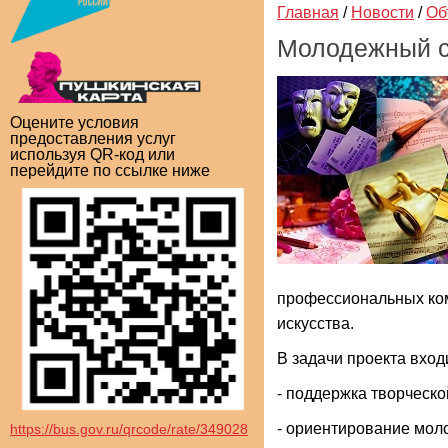
Главная
/
Новости
/
Об
Молодежный с
Оцените условия
предоставления услуг
используя QR-код или
перейдите по ссылке ниже
профессиональных ком
искусства.
В задачи проекта вход
- поддержка творческ
- ориентирование мол
https://bus.gov.ru/qrcode/rate/349028