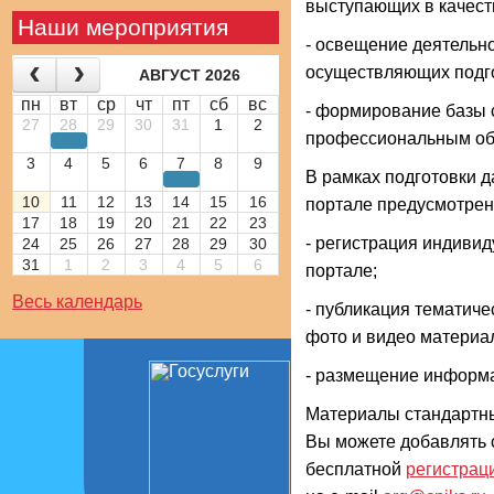
выступающих в качест
Наши мероприятия
- освещение деятельно
осуществляющих подго
АВГУСТ 2026
пн
вт
ср
чт
пт
сб
вс
- формирование базы 
27
28
29
30
31
1
2
профессиональным обр
3
4
5
6
7
8
9
В рамках подготовки д
10
11
12
13
14
15
16
портале предусмотре
17
18
19
20
21
22
23
- регистрация индиви
24
25
26
27
28
29
30
31
1
2
3
4
5
6
портале;
Весь календарь
- публикация тематиче
фото и видео материа
- размещение информа
Материалы стандартны
Вы можете добавлять
бесплатной
регистрац