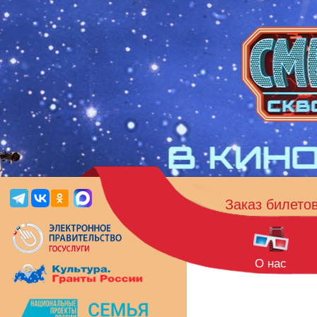
Заказ билето
О нас