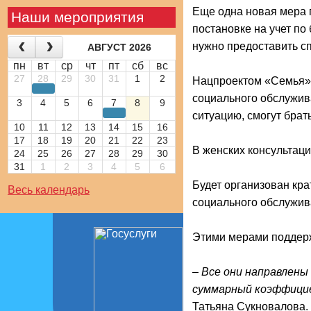
Еще одна новая мера 
Наши мероприятия
постановке на учет п
нужно предоставить сп
АВГУСТ 2026
пн
вт
ср
чт
пт
сб
вс
27
28
29
30
31
1
2
Нацпроектом «Семья» 
социального обслужив
3
4
5
6
7
8
9
ситуацию, смогут брат
10
11
12
13
14
15
16
17
18
19
20
21
22
23
В женских консультаци
24
25
26
27
28
29
30
31
1
2
3
4
5
6
Будет организован кр
Весь календарь
социального обслужив
Этими мерами поддержк
– Все они направлены
суммарный коэффициен
Татьяна Сукновалова.