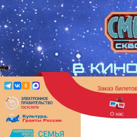
Заказ билето
О нас