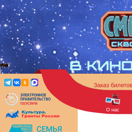
Заказ билето
О нас