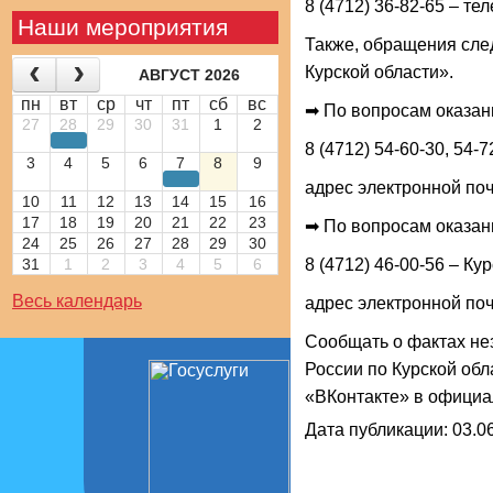
8 (4712) 36-82-65 – т
Наши мероприятия
Также, обращения сле
Курской области».
АВГУСТ 2026
пн
вт
ср
чт
пт
сб
вс
➡ По вопросам оказа
27
28
29
30
31
1
2
8 (4712) 54-60-30, 54
3
4
5
6
7
8
9
адрес электронной по
10
11
12
13
14
15
16
17
18
19
20
21
22
23
➡ По вопросам оказан
24
25
26
27
28
29
30
31
1
2
3
4
5
6
8 (4712) 46-00-56 – К
Весь календарь
адрес электронной по
️️️Сообщать о фактах 
России по Курской обл
«ВКонтакте» в официа
Дата публикации: 03.06