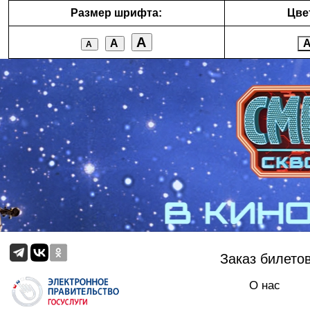
Размер шрифта:
Цве
А
А
А
Заказ билето
О нас