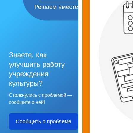
Решаем вместе
Знаете, как
улучшить работу
учреждения
культуры?
Столкнулись с проблемой —
сообщите о ней!
Сообщить о проблеме