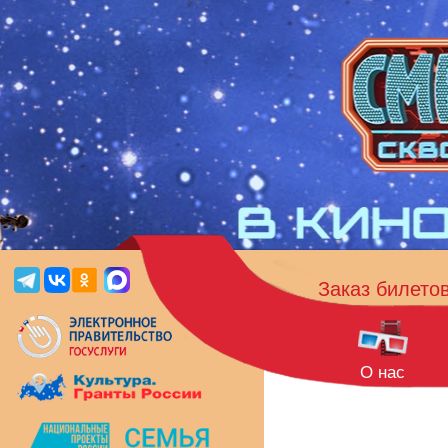
Заказ билето
О нас