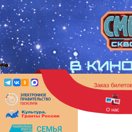
Заказ билето
О нас