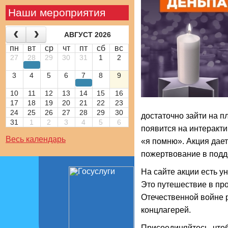
Наши мероприятия
АВГУСТ 2026
пн
вт
ср
чт
пт
сб
вс
27
28
29
30
31
1
2
3
4
5
6
7
8
9
10
11
12
13
14
15
16
17
18
19
20
21
22
23
24
25
26
27
28
29
30
достаточно зайти на 
31
1
2
3
4
5
6
появится на интеракти
Весь календарь
«я помню». Акция дает
пожертвование в подд
На сайте акции есть у
Это путешествие в про
Отечественной войне р
концлагерей.
Присоединяйтесь, чтоб