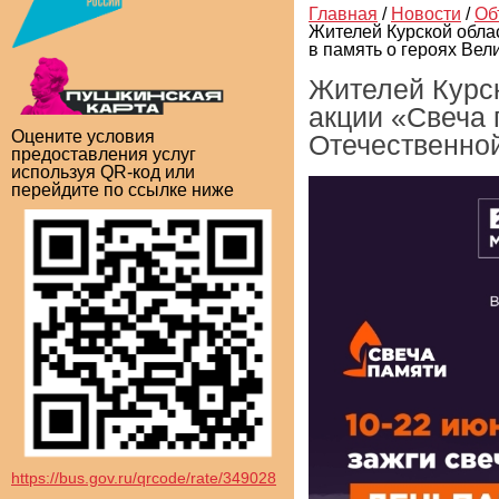
Главная
/
Новости
/
Об
Жителей Курской облас
в память о героях Ве
Жителей Курск
акции «Свеча 
Оцените условия
Отечественно
предоставления услуг
используя QR-код или
перейдите по ссылке ниже
https://bus.gov.ru/qrcode/rate/349028