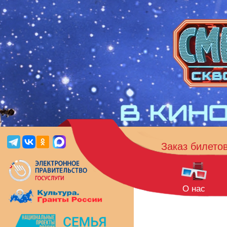
Заказ билето
О нас