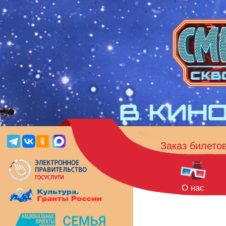
Заказ билето
О нас