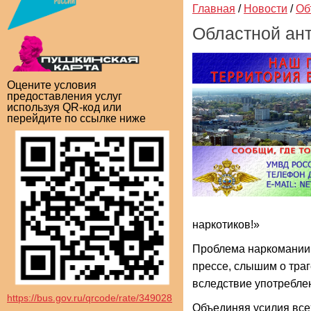
Главная
/
Новости
/
Об
Областной ан
Оцените условия
предоставления услуг
используя QR-код или
перейдите по ссылке ниже
наркотиков!»
Проблема наркомании с
прессе, слышим о траг
вследствие употребле
https://bus.gov.ru/qrcode/rate/349028
Объединяя усилия всех