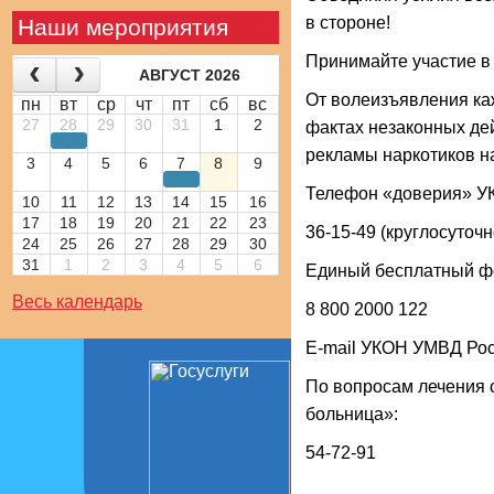
в стороне!
Наши мероприятия
Принимайте участие в
АВГУСТ 2026
От волеизъявления каж
пн
вт
ср
чт
пт
сб
вс
27
28
29
30
31
1
2
фактах незаконных де
рекламы наркотиков на
3
4
5
6
7
8
9
Телефон «доверия» УК
10
11
12
13
14
15
16
17
18
19
20
21
22
23
36
-
15-49
(круглосуточн
24
25
26
27
28
29
30
31
1
2
3
4
5
6
Единый бесплатный фе
Весь календарь
8 800 2000 122
Е-mail УКОН УМВД Рос
По вопросам лечения 
больница»:
54-72-91