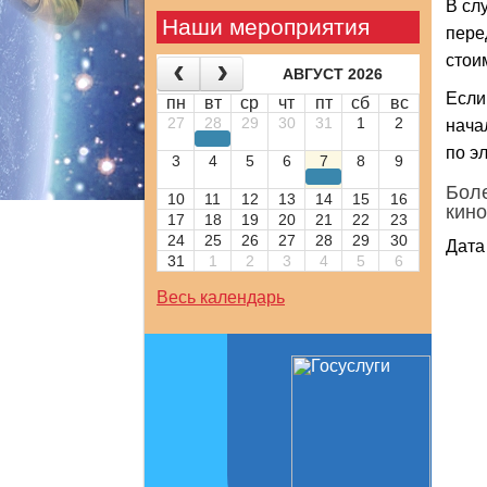
В сл
Наши мероприятия
пере
стои
АВГУСТ 2026
Если
пн
вт
ср
чт
пт
сб
вс
27
28
29
30
31
1
2
нача
по э
3
4
5
6
7
8
9
Боле
10
11
12
13
14
15
16
кино
17
18
19
20
21
22
23
24
25
26
27
28
29
30
Дата
31
1
2
3
4
5
6
Весь календарь