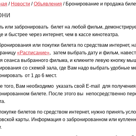
ная
/
Новости
/
Объявления
/
Бронирование и продажа биле
они
ть или забронировать билет на любой фильм, демонстрир
е и быстрее через интернет, чем в кассе кинотеатра.
бронирования или покупки билета по средствам интернет, 
траницу
«Расписание»
, затем выбрать дату и фильм, наве
я сеанса выбранного фильма, и кликните левую кнопку мыш
ирования со схемой зала, где Вам надо выбрать удобные ме
онировать от 1 до 6 мест.
е того, Вам необходимо указать свой E-mail для получени
онированном билете. После этого вы непосредственно пер
та.
покупке билетов по средством интернет, нужно принять усл
овской карты. Информация о забронированном или купленн
.