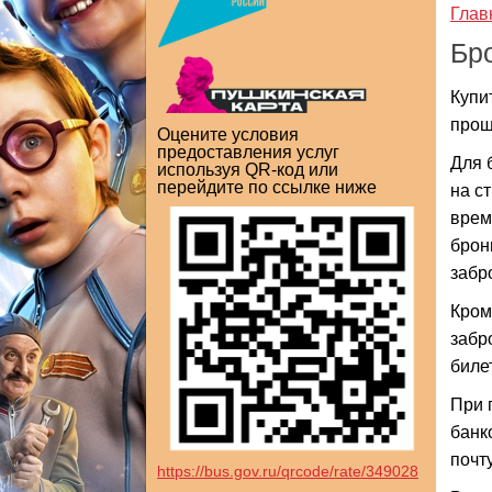
Глав
Бр
Купи
прощ
Оцените условия
предоставления услуг
Для 
используя QR-код или
перейдите по ссылке ниже
на с
врем
брон
забр
Кром
забр
биле
При 
банк
почту
https://bus.gov.ru/qrcode/rate/349028