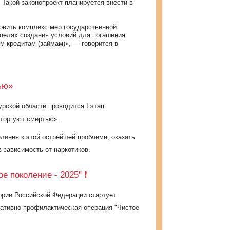
. Такой законопроект планируется внести в
овить комплекс мер государственной
целях создания условий для погашения
 кредитам (займам)», — говорится в
ью»
урской области проводится I этап
торгуют смертью».
ения к этой острейшей проблеме, оказать
 зависимость от наркотиков.
е поколение - 2025" ❗️
тории Российской Федерации стартует
ативно-профилактическая операция "Чистое