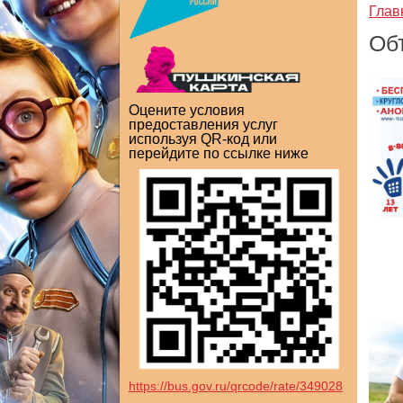
Глав
Об
Оцените условия
предоставления услуг
используя QR-код или
перейдите по ссылке ниже
https://bus.gov.ru/qrcode/rate/349028