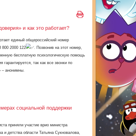
доверия» и как это работает?
ботает единый общероссийский номер
8 800 2000 122
. Позвонив на этот номер,
стренную бесплатную психологическую помощь
ия
гарантируется, так как все звонки по
 – анонимны.
 мерах социальной поддержки
ста приняли участие врио министра
а и детства области Татьяна Сукновалова,