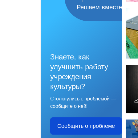
Решаем вместе
Знаете, как
улучшить работу
учреждения
культуры?
Столкнулись с проблемой —
сообщите о ней!
Сообщить о проблеме