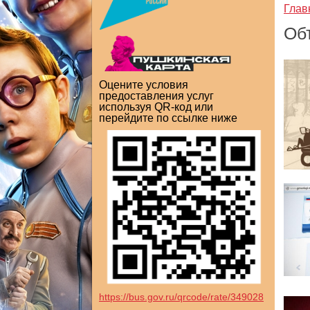
Глав
Об
Оцените условия
предоставления услуг
используя QR-код или
перейдите по ссылке ниже
https://bus.gov.ru/qrcode/rate/349028