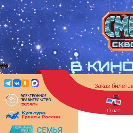
Заказ билето
О нас