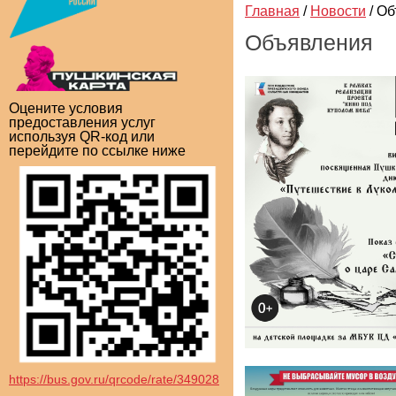
Главная
/
Новости
/
Об
Объявления
Оцените условия
предоставления услуг
используя QR-код или
перейдите по ссылке ниже
https://bus.gov.ru/qrcode/rate/349028