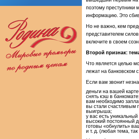
поэтому преступники м
информацию. Это сбива
Но не важно, кем пре
представителем силовы
включите в своем соз
Второй признак: тем
Что является целью мо
лежат на банковском с
Если вам звонит незна
деньги на вашей карте
снять кэш в банкомате
вам необходимо заплат
вы стали счастливым 
выигрыша;
у вас есть уникальный
высокий постоянный д
готовы «обнулить» ваш
и т. д. (любая тема, т