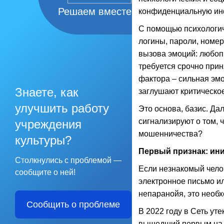
Решаем вместе
конфиденциальную инфо
С помощью психологич
логины, пароли, номер
вызова эмоций: любоп
требуется срочно прин
фактора – сильная эмо
Знаете, как
заглушают критическо
улучшить работу
Это основа, базис. Д
сигнализируют о том, 
учреждения
мошенничества?
культуры?
Первый признак: ини
Столкнулись с проблемой —
Если незнакомый чело
сообщите о ней!
электронное письмо ил
непаранойя, это необх
Сообщить о проблеме
В 2022 году в Сеть ут
вышедший первым на ко