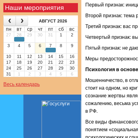
Первый признак: иници
Наши мероприятия
Второй признак: тема 
АВГУСТ 2026
Третий признак: вас п
пн
вт
ср
чт
пт
сб
вс
27
28
29
30
31
1
2
Четвертый признак: в
3
4
5
6
7
8
9
Пятый признак: не да
10
11
12
13
14
15
16
Меры предосторожнос
17
18
19
20
21
22
23
24
25
26
27
28
29
30
Психология в основе
31
1
2
3
4
5
6
Мошенничество, в отли
Весь календарь
стоит на одном, но кр
сознание жертвы являе
сожалению, весьма ус
в РФ.
Все виды финансового
понятием «социальная 
психологических и соц