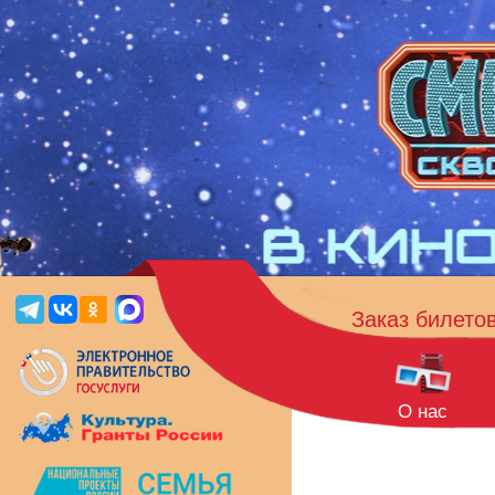
Заказ билето
О нас