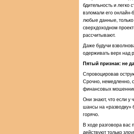
бдительность и легко 
взломали его онлайн-б
любые данные, только 
сверхдоходном проекте
рассчитывают.
Даже будучи взволнов
одерживать верх над 
Пятый признак: не 
Спровоцировав острую
Срочно, немедленно, се
финансовых мошенник
Они знают, что если у
шансы на «разводку» 
горячо.
В ходе разговора вас 
действуют только злоу