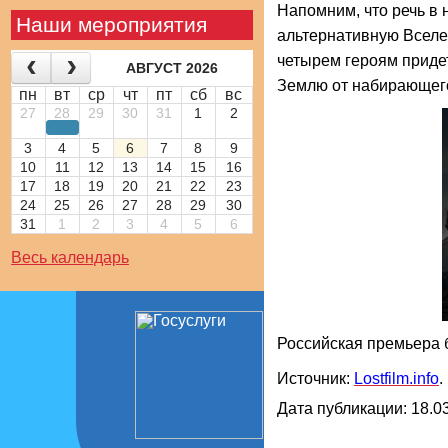
Напомним, что речь в
Наши мероприятия
альтернативную Вселе
четырем героям приде
АВГУСТ 2026
Землю от набирающего
пн
вт
ср
чт
пт
сб
вс
27
28
29
30
31
1
2
3
4
5
6
7
8
9
10
11
12
13
14
15
16
17
18
19
20
21
22
23
24
25
26
27
28
29
30
31
1
2
3
4
5
6
Весь календарь
Российская премьера б
Источник:
Lostfilm.info
.
Дата публикации: 18.03