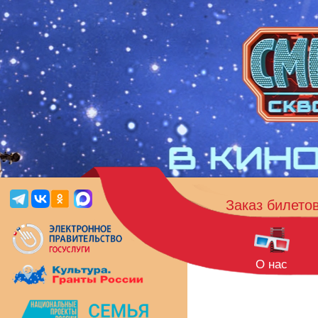
Заказ билето
О нас