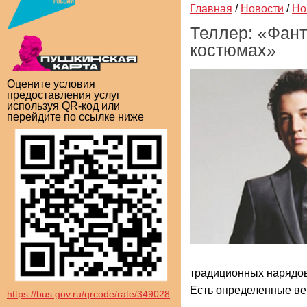
Главная
/
Новости
/
Но
Теллер: «Фант
костюмах»
Оцените условия
предоставления услуг
используя QR-код или
перейдите по ссылке ниже
традиционных нарядов,
Есть определенные вещ
https://bus.gov.ru/qrcode/rate/349028