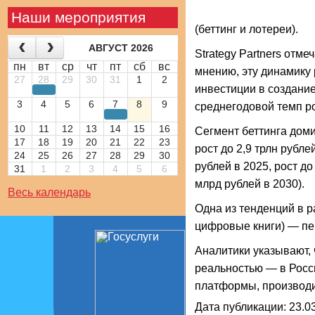
Наши мероприятия
(беттинг и лотереи).
АВГУСТ 2026
Strategy Partners отме
пн
вт
ср
чт
пт
сб
вс
мнению, эту динамику 
27
28
29
30
31
1
2
инвестиции в создание
3
4
5
6
7
8
9
среднегодовой темп ро
10
11
12
13
14
15
16
Сегмент беттинга доми
17
18
19
20
21
22
23
рост до 2,9 трлн рубл
24
25
26
27
28
29
30
рублей в 2025, рост д
31
1
2
3
4
5
6
млрд рублей в 2030).
Весь календарь
Одна из тенденций в 
цифровые книги) — пер
Аналитики указывают, 
реальностью — в Росс
платформы, производи
Дата публикации: 23.03