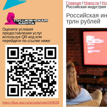
Главная
/
Новости
/
Но
Российская индустрия 
Российская ин
трлн рублей
Оцените условия
предоставления услуг
используя QR-код или
перейдите по ссылке ниже
https://bus.gov.ru/qrcode/rate/349028