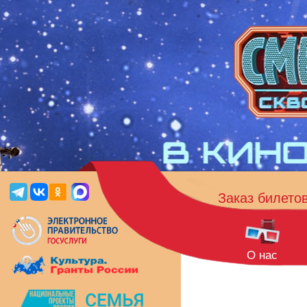
Заказ билето
О нас