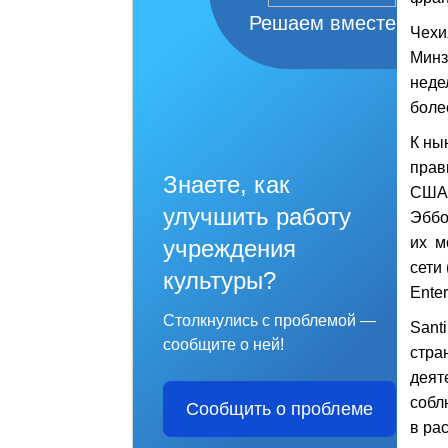
Решаем вместе
Чехи
Минз
неде
боле
К ны
прав
Знаете, как
США,
улучшить работу
Эббо
их м
учреждения
сети
культуры?
Ente
Столкнулись с проблемой —
Sant
сообщите о ней!
стра
деят
собл
Сообщить о проблеме
в ра