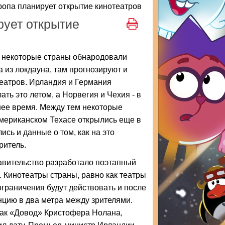
ропа планирует открытие кинотеатров
рует открытие
е некоторые страны обнародовали
 из локдауна, там прогнозируют и
еатров. Ирландия и Германия
ать это летом, а Норвегия и Чехия - в
ее время. Между тем некоторые
мериканском Техасе открылись еще в
ись и данные о том, как на это
ритель.
авительство разработало поэтапный
. Кинотеатры страны, равно как театры
 ограничения будут действовать и после
анцию в два метра между зрителями.
 как «Довод» Кристофера Нолана,