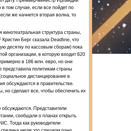
нил дату. Премьер-министр Ирландии
в том случае, если все пойдет по
 если же начнется вторая волна, то
я кинотеатральная структура страны,
ристин Берг сказала Deadline, что
вую десятку по кассовым сборам) пока
той организации, в которую входит 620
примерно в 186 млн. евро, но они
е представила политикам страны
 (социальное дистанцирование в
ния обсуждаются в правительстве.
ы, но сделают все, чтобы обеспечить их
же обсуждаются. Представители
итании, сообщали о планах открыть
IC. Тогда как руководители
о средина июля это слишком рано.