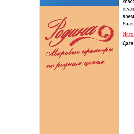
клас
реак
врем
боле
Исто
Дата