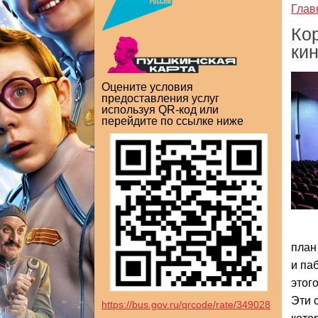
Глав
Ко
ки
Оцените условия
предоставления услуг
используя QR-код или
перейдите по ссылке ниже
план
и па
этог
Эти 
https://bus.gov.ru/qrcode/rate/349028