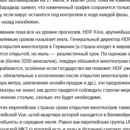
рый запланирован на 17 июля, и Warner Bros. пока не изме
Варадкар заявил, что намеченный график сохранится только 
у, если вирус останется под контролем в ходе каждой фазы,
т назад неизбежен.
рмании пока все на уровне прогнозов. HDF Kino, крупнейша
млемым сроком называет июль. Генеральный директор HDF К
 открытия кинотеатров в Германии (а страна входит в миро
ется открытой, но июль — реалистичный срок. По оценкам э
ов (более 3200 кинозалов), локдаун обошелся кинотеатрам 
рабкаются, особенно если государство им поможет. HDF уж
, обязательные к исполнению после открытия кинотеатров
ора метра, увеличение онлайн-продаж и др.), эти предложе
театры не знают, как долго придется соблюдать строгие мер
лнение столько, сколько это будет необходимо.
угих европейских странах сроки открытия кинотеатров так
пейской Vue, штаб-квартира которой находится в Великобр
 объекты в середине июля. Равно как европейская группа UN
цузской MK2 (у которой есть и залы в Испании) считают, чт