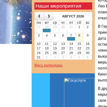
кото
Наши мероприятия
Лео 
план
АВГУСТ 2026
отка
пн
вт
ср
чт
пт
сб
вс
В Ге
27
28
29
30
31
1
2
прие
3
4
5
6
7
8
9
дата
10
11
12
13
14
15
16
оста
17
18
19
20
21
22
23
член
24
25
26
27
28
29
30
выка
31
1
2
3
4
5
6
меры
Весь календарь
полт
Кино
выпо
В др
евро
свои
фран