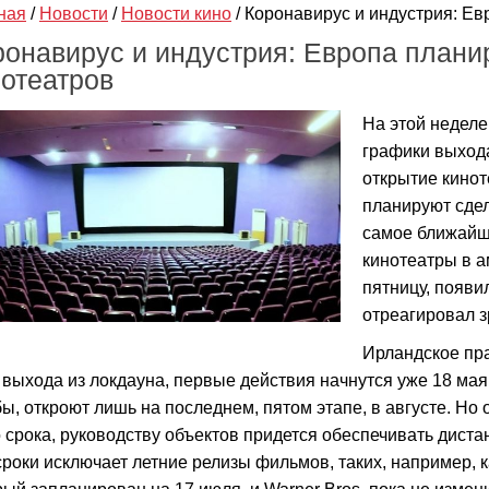
ная
/
Новости
/
Новости кино
/
Коронавирус и индустрия: Ев
ронавирус и индустрия: Европа плани
нотеатров
На этой недел
графики выхода
открытие кинот
планируют сдел
самое ближайш
кинотеатры в а
пятницу, появил
отреагировал з
Ирландское пр
 выхода из локдауна, первые действия начнутся уже 18 мая
бы, откроют лишь на последнем, пятом этапе, в августе. Но
о срока, руководству объектов придется обеспечивать дист
сроки исключает летние релизы фильмов, таких, например,