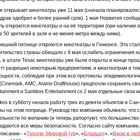
я открывает кинотеатры уже 11 мая (сначала планировалось
драв одобрил и более ранний срок). 1 мая Норвегия сообщи
ль откроются кинотеатры и на её территории (при наличии о
е 50 зрителей в зале и не менее метра между ними).
нешней пятнице откроются кинотеатры в Гонконге. Это стало
ительство страны обещало с 8 мая ослабить ограничения н
 в штате Техас кинотеатры уже были открыты в конце прош
тт разрешил некоторым предприятиям, и кинотеатрам в том
ощности, соблюдая при этом все протоколы эпидемиологич
 (Cinemark, AMC, Alamo Drafthouse) предпочли сохранить св
rtainment и Santikos Entertainment со 2 мая отдельные свои
ikos в субботу начала работу трех из девяти объектов в Сан
ны на этом поприще. Руководство компании объявило, что с
ельности по желанию (и теперь рапортуют, что большинство 
юдаются все меры безопасности. Согласно сайту компании, б
списании - «
Тролли. Мировой тур
», «
Бладшот
», «
Верю в лю