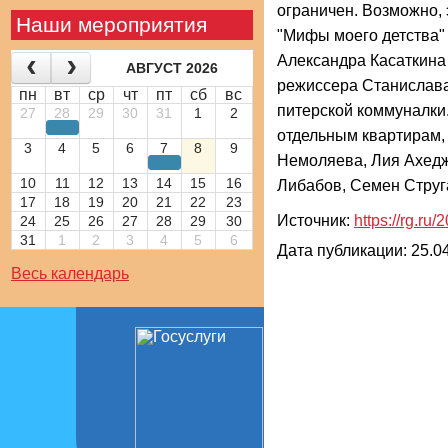
ограничен. Возможно, 
Наши мероприятия
"Мифы моего детства" 
Александра Касаткина 
АВГУСТ 2026
режиссера Станислава
пн
вт
ср
чт
пт
сб
вс
питерской коммуналки
27
28
29
30
31
1
2
отдельным квартирам, 
3
4
5
6
7
8
9
Немоляева, Лия Ахедж
10
11
12
13
14
15
16
Либабов, Семен Струг
17
18
19
20
21
22
23
Источник:
https://rg.ru
24
25
26
27
28
29
30
31
1
2
3
4
5
6
Дата публикации: 25.04
Весь календарь