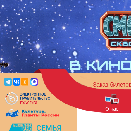
Заказ билето
О нас