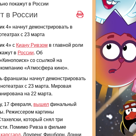
ьно покажут в России
т в России
к 4» начнут демонстрировать в
отеатрах с 23 марта
ик 4» с
Киану Ривзом
в главной роли
кажут в
России
. Об
«Кинопоиск» со ссылкой на
 компанию «Атмосфера кино».
ть франшизы начнут демонстрировать
инотеатрах с 23 марта. Мировая
нирована на 22 марта.
у, 17 февраля,
вышел
финальный
ны. Режиссером картины
тахелски, который снял три
сти. Помимо Ривза в фильме
карсгард
, Лоуренс Фишборн, Донни