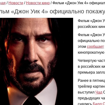
ная
/
Новости
/
Новости кино
/
Фильм «Джон Уик 4» официал
льм «Джон Уик 4» официально покажу
Фильм «Джон Уи
российских кин
Фильм «Джон У
официально по
этом
сообщает
кинопрокатную
Четвертую час
в российских к
премьера запла
Ранее в пятниц
трейлер карти
выступил
Чад
С
предыдущих ча
снялись
Билл С