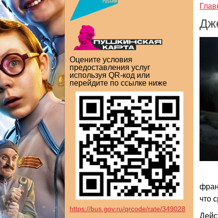
Глав
Дж
Оцените условия
предоставления услуг
используя QR-код или
перейдите по ссылке ниже
фран
что 
https://bus.gov.ru/qrcode/rate/349028
Дейс