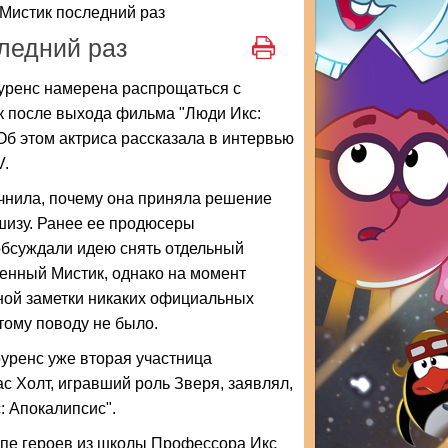
Мистик последний раз
ледний раз
ренс намерена распрощаться с
к после выхода фильма "Люди Икс:
Об этом актриса рассказала в интервью
V.
чнила, почему она приняла решение
шизу. Ранее ее продюсеры
обсуждали идею снять отдельный
енный Мистик, однако на момент
ной заметки никаких официальных
тому поводу не было.
уренс уже вторая участница
с Холт, игравший роль Зверя, заявлял,
: Апокалипсис".
уппе героев из школы Профессора Икс