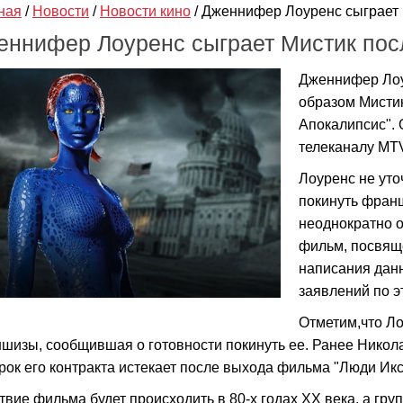
ная
/
Новости
/
Новости кино
/
Дженнифер Лоуренс сыграет 
еннифер Лоуренс сыграет Мистик пос
Дженнифер Лоу
образом Мисти
Апокалипсис". 
телеканалу MT
Лоуренс не уто
покинуть фран
неоднократно 
фильм, посвящ
написания дан
заявлений по э
Отметим,что Ло
шизы, сообщившая о готовности покинуть ее. Ранее Никола
срок его контракта истекает после выхода фильма "Люди Икс
твие фильма будет происходить в 80-х годах XX века, а гр