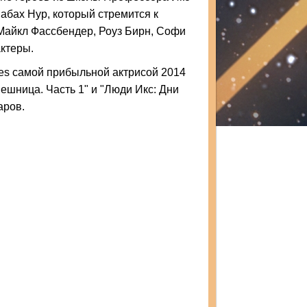
абах Нур, который стремится к
 Майкл Фассбендер, Роуз Бирн, Софи
актеры.
es самой прибыльной актрисой 2014
ешница. Часть 1" и "Люди Икс: Дни
аров.