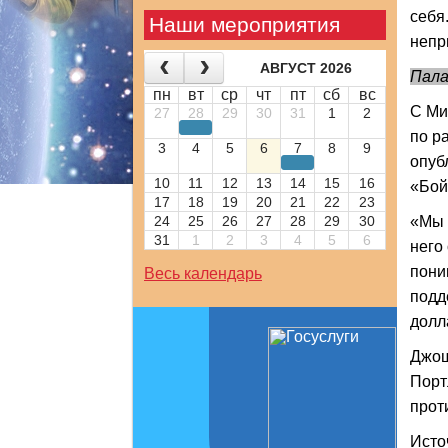
себя
Наши мероприятия
непр
АВГУСТ 2026
Пала
пн
вт
ср
чт
пт
сб
вс
С Ми
27
28
29
30
31
1
2
по р
3
4
5
6
7
8
9
опуб
10
11
12
13
14
15
16
«Бой
17
18
19
20
21
22
23
24
25
26
27
28
29
30
«Мы 
31
1
2
3
4
5
6
него
пони
Весь календарь
подд
долл
Джош
Порт
прот
Исто