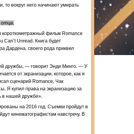
и, то вокруг него начинают умирать
 отца.
ил короткометражный фильм Romance
u Can’t Unread. Книга будет
ра Дардена, своего рода приквел
ей дружбы, — говорит Энди Минго. — У
чается от экранизации, которое, как я
писал сценарий Romance, Чак
ы. Я купил права на экранизацию за
ь в нашей дружбе».
рованы на 2016 год. Съемки пройдут в
ойдут кинематографистам навстречу. В