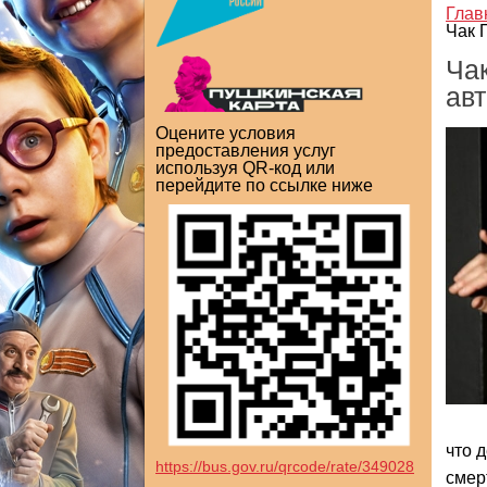
Глав
Чак 
Ча
ав
Оцените условия
предоставления услуг
используя QR-код или
перейдите по ссылке ниже
что 
https://bus.gov.ru/qrcode/rate/349028
смер