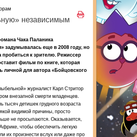
торам
ьную» независимым
романа Чака Паланика
 задумывалась еще в 2008 году, но
а пробиться к зрителю. Режиссер
ставит фильм по книге, которая
ь личной для автора «Бойцовского
лыбельной» журналист Карл Стритор
дром внезапной смерти младенцев.
ь тысяч детишек грудного возраста
якой видимой причины, просто
льше не просыпаются. Оказывается,
 Африке, чтобы обеспечить легкую
сли их произнести вслух или даже про