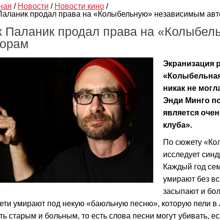
ная
/
Новости
/
Новости кино
/
Паланик продал права на «Колыбельную» независимым ав
к Паланик продал права на «Колыбел
торам
Экранизация 
«Колыбельная»
никак не могл
Энди Минго по
является очен
клуба».
По сюжету «Ко
исследует син
Каждый год сем
умирают без вс
засыпают и бо
дети умирают под некую «баюльную песню», которую пели в
ть старым и больным, то есть слова песни могут убивать, е