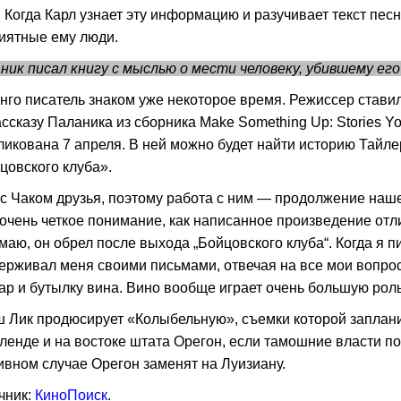
. Когда Карл узнает эту информацию и разучивает текст песн
иятные ему люди.
ник писал книгу с мыслью о мести человеку, убившему его
нго писатель знаком уже некоторое время. Режиссер став
ассказу Паланика из сборника Make Something Up: Stories Yo
ликована 7 апреля. В ней можно будет найти историю Тайле
цовского клуба».
с Чаком друзья, поэтому работа с ним — продолжение наш
 очень четкое понимание, как написанное произведение отли
маю, он обрел после выхода „Бойцовского клуба“. Когда я 
ерживал меня своими письмами, отвечая на все мои вопрос
ар и бутылку вина. Вино вообще играет очень большую рол
 Лик продюсирует «Колыбельную», съемки которой заплани
ленде и на востоке штата Орегон, если тамошние власти п
ивном случае Орегон заменят на Луизиану.
чник:
КиноПоиск
.